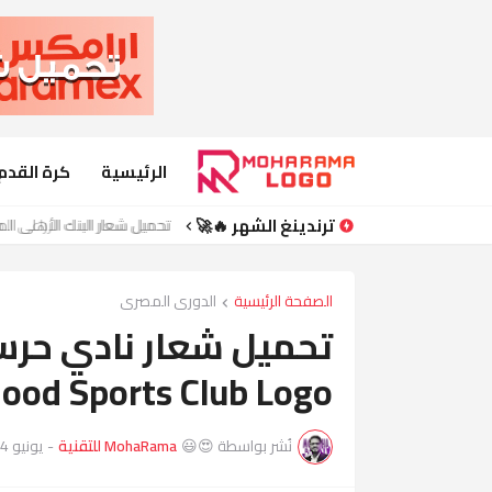
الرئيسية
كرة القدم
ترندينغ الشهر 🔥🚀
تحميل شعار البنك الأهلي المصري | nk Of Egypt Logo
الصفحة الرئيسية
الدورى المصرى
ood Sports Club Logo
نُشر بواسطة 😍😃
MohaRama للتقنية
-
يونيو 24, 2023