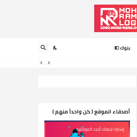
بنوك 💵
أصدقاء الموقع ( كن واحداً منهم )
إشترك ليصلك أجدد المواضيع