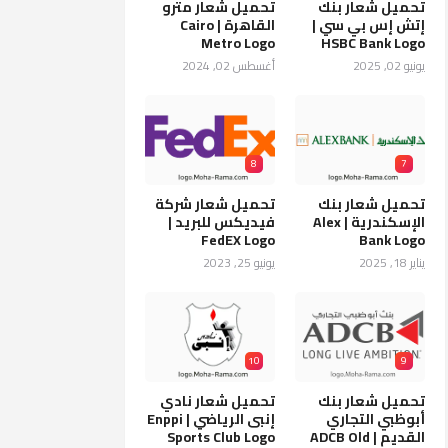
تحميل شعار بنك
تحميل شعار مترو
إتش إس بي سي |
القاهرة | Cairo
Metro Logo
HSBC Bank Logo
يونيو 02, 2025
أغسطس 02, 2024
8
7
تحميل شعار بنك
تحميل شعار شركة
الإسكندرية | Alex
فيديكس للبريد |
FedEX Logo
Bank Logo
يناير 18, 2025
يونيو 25, 2023
10
9
تحميل شعار بنك
تحميل شعار نادي
أبوظبي التجاري
إنبى الرياضي | Enppi
القديم | ADCB Old
Sports Club Logo