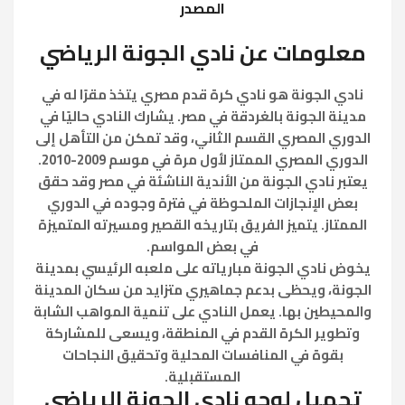
المصدر
معلومات عن نادي الجونة الرياضي
نادي الجونة هو نادي كرة قدم مصري يتخذ مقرًا له في
مدينة الجونة بالغردقة في مصر. يشارك النادي حاليًا في
الدوري المصري القسم الثاني، وقد تمكن من التأهل إلى
الدوري المصري الممتاز لأول مرة في موسم 2009-2010.
يعتبر نادي الجونة من الأندية الناشئة في مصر وقد حقق
بعض الإنجازات الملحوظة في فترة وجوده في الدوري
الممتاز. يتميز الفريق بتاريخه القصير ومسيرته المتميزة
في بعض المواسم.
يخوض نادي الجونة مبارياته على ملعبه الرئيسي بمدينة
الجونة، ويحظى بدعم جماهيري متزايد من سكان المدينة
والمحيطين بها. يعمل النادي على تنمية المواهب الشابة
وتطوير الكرة القدم في المنطقة، ويسعى للمشاركة
بقوة في المنافسات المحلية وتحقيق النجاحات
المستقبلية.
تحميل لوجو نادي الجونة الرياضي